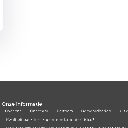
Onze informatie
Over ons
Ons team
Partners
Beroemdheden
Uit 
Kwaliteit backlinks kopen: rendement of risico?
Manieren om geld te verdienen met je website: welke opties wer