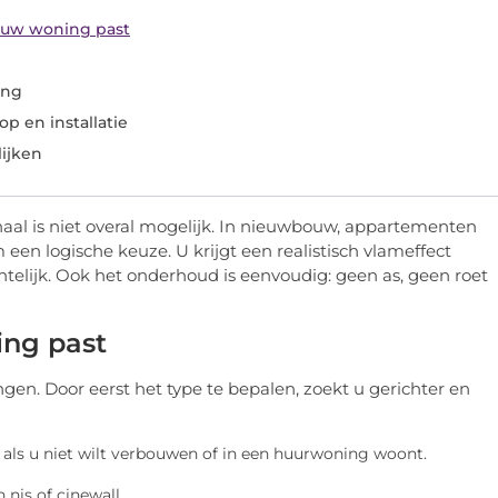
j uw woning past
ing
p en installatie
ijken
naal is niet overal mogelijk. In nieuwbouw, appartementen
 een logische keuze. U krijgt een realistisch vlameffect
ichtelijk. Ook het onderhoud is eenvoudig: geen as, geen roet
ing past
ngen. Door eerst het type te bepalen, zoekt u gerichter en
ig als u niet wilt verbouwen of in een huurwoning woont.
nis of cinewall.