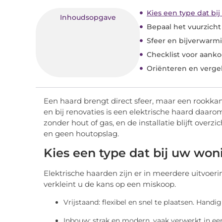
Kies een type dat bi
Inhoudsopgave
Bepaal het vuurzicht
Sfeer en bijverwarm
Checklist voor aankoo
Oriënteren en vergel
Een haard brengt direct sfeer, maar een rookka
en bij renovaties is een elektrische haard daarom
zonder hout of gas, en de installatie blijft overz
en geen houtopslag.
Kies een type dat bij uw won
Elektrische haarden zijn er in meerdere uitvoeri
verkleint u de kans op een miskoop.
Vrijstaand: flexibel en snel te plaatsen. Hand
Inbouw: strak en modern, vaak verwerkt in een 