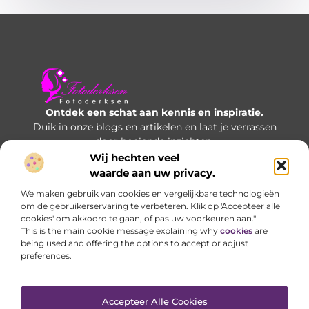
Ontdek een schat aan kennis en inspiratie.
Duik in onze blogs en artikelen en laat je verrassen
door boeiende inzichten.
Wij hechten veel
Bericht categorie
waarde aan uw privacy.
We maken gebruik van cookies en vergelijkbare technologieën
om de gebruikerservaring te verbeteren. Klik op 'Accepteer alle
cookies' om akkoord te gaan, of pas uw voorkeuren aan."
Onze informatie
This is the main cookie message explaining why
cookies
are
being used and offering the options to accept or adjust
Manieren om geld te verdienen met je website: welke opties werken écht?
preferences.
Accepteer Alle Cookies
Website index
Cookiebeleid (EU)