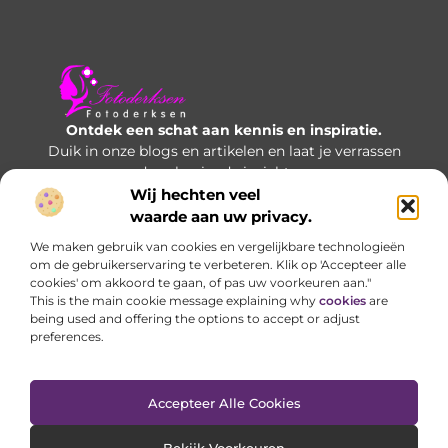
Ontdek een schat aan kennis en inspiratie.
Duik in onze blogs en artikelen en laat je verrassen
door boeiende inzichten.
Wij hechten veel
Bericht categorie
waarde aan uw privacy.
We maken gebruik van cookies en vergelijkbare technologieën
om de gebruikerservaring te verbeteren. Klik op 'Accepteer alle
cookies' om akkoord te gaan, of pas uw voorkeuren aan."
Onze informatie
This is the main cookie message explaining why
cookies
are
being used and offering the options to accept or adjust
Manieren om geld te verdienen met je website: welke opties werken écht?
preferences.
Accepteer Alle Cookies
Website index
Cookiebeleid (EU)
@2025 www.fotoderksen..nl All Right Reserved.
Bekijk Voorkeuren