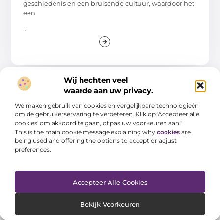
geschiedenis en een bruisende cultuur, waardoor het
een
...
Wij hechten veel
waarde aan uw privacy.
AANBIEDINGEN
We maken gebruik van cookies en vergelijkbare technologieën
om de gebruikerservaring te verbeteren. Klik op 'Accepteer alle
cookies' om akkoord te gaan, of pas uw voorkeuren aan."
This is the main cookie message explaining why
cookies
are
being used and offering the options to accept or adjust
preferences.
De onderwaterwereld: waarom duiken
Accepteer Alle Cookies
beter is dan snorkelen
De diepte in: een nieuwe wereld ontdekken
Bekijk Voorkeuren
Wanneer je de onderwaterwereld wilt verkennen, heb