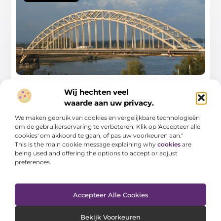
Wij hechten veel
Nijmegen Nu en in de Toekomst – Ontdek
waarde aan uw privacy.
de Laatste Ontwikkelingen, Evenementen
en Nieuws
We maken gebruik van cookies en vergelijkbare technologieën
om de gebruikerservaring te verbeteren. Klik op 'Accepteer alle
Welkom in Nijmegen – Een Stad met een Rijke
cookies' om akkoord te gaan, of pas uw voorkeuren aan."
Geschiedenis Nijmegen, de oudste stad van
This is the main cookie message explaining why
cookies
are
Nederland, is meer dan alleen een historische parel.
being used and offering the options to accept or adjust
De stad ...
preferences.
Accepteer Alle Cookies
Bekijk Voorkeuren
AANBIEDINGEN