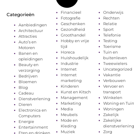
Financieel
Onderwijs
Categorieën
Fotografie
Rechten
Geschenken
Relatie
Aanbiedingen
Gezondheid
Sport
Architectuur
Groothandel
Telefonie
Attracties
Hobby en vrije
Testing
Auto’s en
tijd
Toerisme
Motoren
Horeca
Tuin en
Banen en
Huishoudelijk
buitenleven
opleidingen
Industrie
Tweewielers
Beauty en
Internet
Uncategorized
verzorging
Internet
Vakantie
Bedrijven
marketing
Verbouwen
Bloemen
Kinderen
Vervoer en
Blog
Kunst en Kitsch
transport
Cadeau
Management
Winkelen
Dienstverlening
Marketing
Woning en Tui
Dieren
Media
Woningen
Electronica en
Meubels
Zakelijk
Computers
Mode en
Zakelijke
Energie
Kleding
dienstverlenin
Entertainment
Muziek
Zorg
Eten en drinken