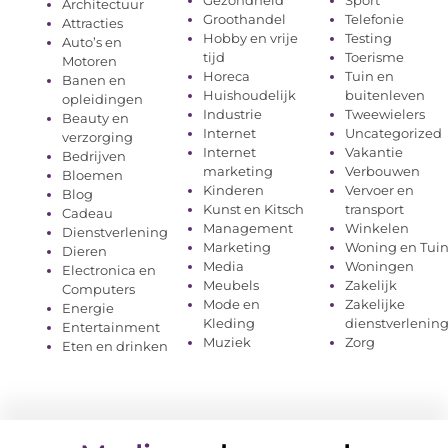
Architectuur
Groothandel
Telefonie
Attracties
Hobby en vrije
Testing
Auto’s en
tijd
Toerisme
Motoren
Horeca
Tuin en
Banen en
Huishoudelijk
buitenleven
opleidingen
Industrie
Tweewielers
Beauty en
Internet
Uncategorized
verzorging
Internet
Vakantie
Bedrijven
marketing
Verbouwen
Bloemen
Kinderen
Vervoer en
Blog
Kunst en Kitsch
transport
Cadeau
Management
Winkelen
Dienstverlening
Marketing
Woning en Tui
Dieren
Media
Woningen
Electronica en
Meubels
Zakelijk
Computers
Mode en
Zakelijke
Energie
Kleding
dienstverlenin
Entertainment
Muziek
Zorg
Eten en drinken