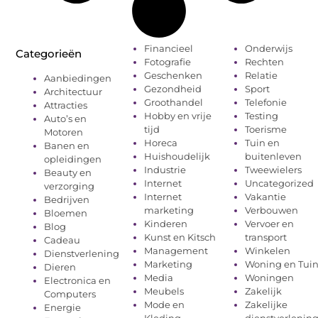
Financieel
Onderwijs
Categorieën
Fotografie
Rechten
Geschenken
Relatie
Aanbiedingen
Gezondheid
Sport
Architectuur
Groothandel
Telefonie
Attracties
Hobby en vrije
Testing
Auto’s en
tijd
Toerisme
Motoren
Horeca
Tuin en
Banen en
Huishoudelijk
buitenleven
opleidingen
Industrie
Tweewielers
Beauty en
Internet
Uncategorized
verzorging
Internet
Vakantie
Bedrijven
marketing
Verbouwen
Bloemen
Kinderen
Vervoer en
Blog
Kunst en Kitsch
transport
Cadeau
Management
Winkelen
Dienstverlening
Marketing
Woning en Tui
Dieren
Media
Woningen
Electronica en
Meubels
Zakelijk
Computers
Mode en
Zakelijke
Energie