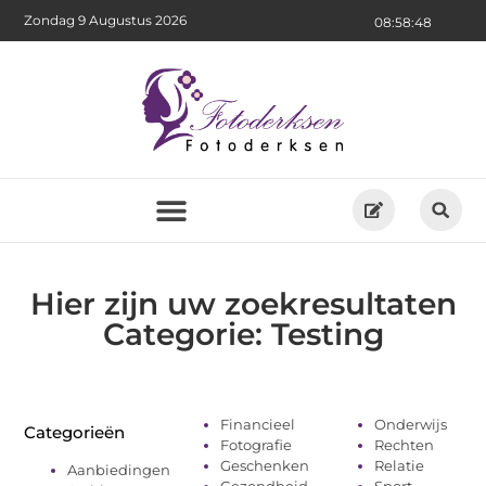
Zondag 9 Augustus 2026
08:58:48
Hier zijn uw zoekresultaten
Categorie: Testing
Financieel
Onderwijs
Categorieën
Fotografie
Rechten
Geschenken
Relatie
Aanbiedingen
Gezondheid
Sport