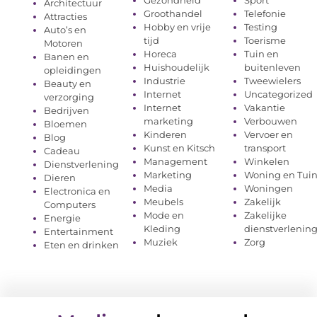
Architectuur
Groothandel
Telefonie
Attracties
Hobby en vrije
Testing
Auto’s en
tijd
Toerisme
Motoren
Horeca
Tuin en
Banen en
Huishoudelijk
buitenleven
opleidingen
Industrie
Tweewielers
Beauty en
Internet
Uncategorized
verzorging
Internet
Vakantie
Bedrijven
marketing
Verbouwen
Bloemen
Kinderen
Vervoer en
Blog
Kunst en Kitsch
transport
Cadeau
Management
Winkelen
Dienstverlening
Marketing
Woning en Tui
Dieren
Media
Woningen
Electronica en
Meubels
Zakelijk
Computers
Mode en
Zakelijke
Energie
Kleding
dienstverlenin
Entertainment
Muziek
Zorg
Eten en drinken