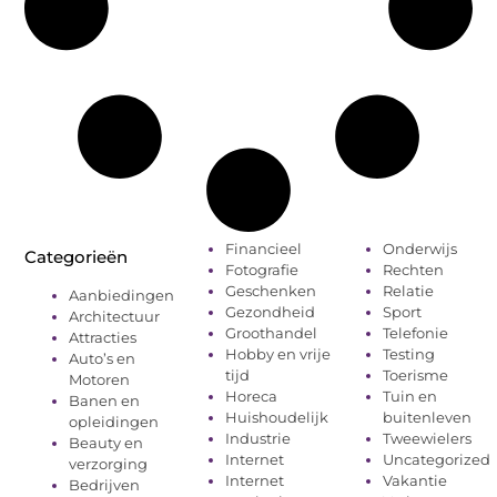
Financieel
Onderwijs
Categorieën
Fotografie
Rechten
Geschenken
Relatie
Aanbiedingen
Gezondheid
Sport
Architectuur
Groothandel
Telefonie
Attracties
Hobby en vrije
Testing
Auto’s en
tijd
Toerisme
Motoren
Horeca
Tuin en
Banen en
Huishoudelijk
buitenleven
opleidingen
Industrie
Tweewielers
Beauty en
Internet
Uncategorized
verzorging
Internet
Vakantie
Bedrijven