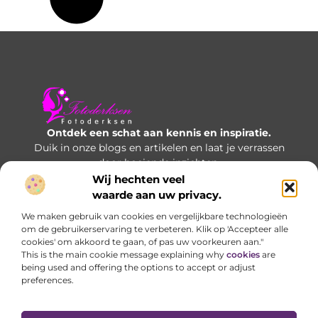
Ontdek een schat aan kennis en inspiratie.
Duik in onze blogs en artikelen en laat je verrassen
door boeiende inzichten.
Wij hechten veel
Bericht categorie
waarde aan uw privacy.
We maken gebruik van cookies en vergelijkbare technologieën
om de gebruikerservaring te verbeteren. Klik op 'Accepteer alle
cookies' om akkoord te gaan, of pas uw voorkeuren aan."
Onze informatie
This is the main cookie message explaining why
cookies
are
being used and offering the options to accept or adjust
Manieren om geld te verdienen met je website: welke opties werken écht?
preferences.