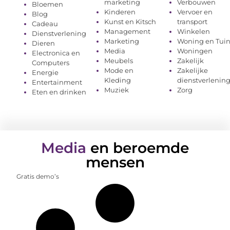
marketing
Verbouwen
Bloemen
Kinderen
Vervoer en
Blog
Kunst en Kitsch
transport
Cadeau
Management
Winkelen
Dienstverlening
Marketing
Woning en Tui
Dieren
Media
Woningen
Electronica en
Meubels
Zakelijk
Computers
Mode en
Zakelijke
Energie
Kleding
dienstverlenin
Entertainment
Muziek
Zorg
Eten en drinken
Media
en beroemde
mensen
Gratis demo’s