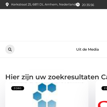
Kerkstraat 25, 6811 DL Arnhem, Nederland
20:35:56
Uit de Media
Hier zijn uw zoekresultaten C
ZORG
Z