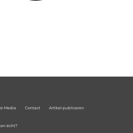
de Media
Contact
Artikel publiceren
ken écht?