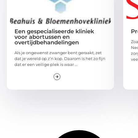
Een gespecialiseerde kliniek
Pr
voor abortussen en
overtijdbehandelingen
Zoa
Ned
Als je ongewenst zwanger bent geraakt, zet
zor
dat je wereld op z’n kop. Daarom is het zo fijn
veel
dat er een veilige plek is waar ...