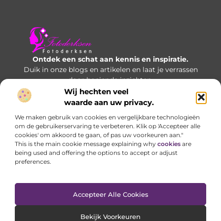
Ontdek een schat aan kennis en inspiratie.
Duik in onze blogs en artikelen en laat je verrassen
door boeiende inzichten.
Wij hechten veel
Bericht categorie
waarde aan uw privacy.
We maken gebruik van cookies en vergelijkbare technologieën
om de gebruikerservaring te verbeteren. Klik op 'Accepteer alle
cookies' om akkoord te gaan, of pas uw voorkeuren aan."
Onze informatie
This is the main cookie message explaining why
cookies
are
being used and offering the options to accept or adjust
Manieren om geld te verdienen met je website: welke opties werken écht?
preferences.
Accepteer Alle Cookies
Website index
Cookiebeleid (EU)
@2025 www.fotoderksen..nl All Right Reserved.
Bekijk Voorkeuren