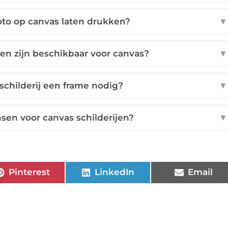
oto op canvas laten drukken?
▼
n zijn beschikbaar voor canvas?
▼
schilderij een frame nodig?
▼
en voor canvas schilderijen?
▼
Pinterest
LinkedIn
Email