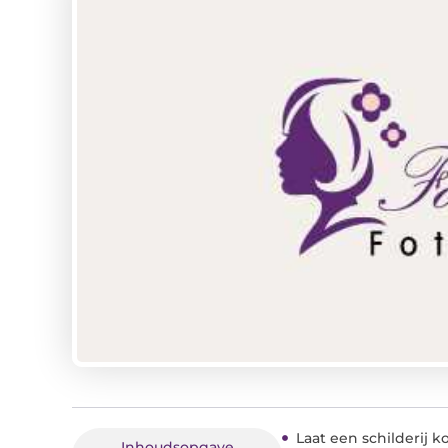
Laat een schilderij 
Inhoudsopgave