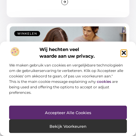
WINKELEN
Wij hechten veel
waarde aan uw privacy.
We maken gebruik van cookies en vergelijkbare technologieën
om de gebruikerservaring te verbeteren. Klik op 'Accepteer alle
cookies' om akkoord te gaan, of pas uw voorkeuren aan."
This is the main cookie message explaining why
cookies
are
being used and offering the options to accept or adjust
Ontdek de voordelen van het raadplegen
van een psycholoog in Wijchen
preferences.
Ben je op zoek naar manieren om je mentale welzijn
te verbeteren en heb je
Accepteer Alle Cookies
...
Bekijk Voorkeuren