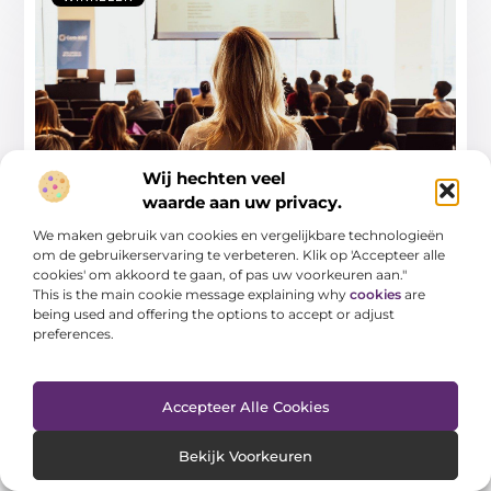
Wij hechten veel
Ontdek reclamebureau in sneek en boost
waarde aan uw privacy.
je lokale marketing
We maken gebruik van cookies en vergelijkbare technologieën
In de dynamische wereld van marketing is het voor
om de gebruikerservaring te verbeteren. Klik op 'Accepteer alle
lokale bedrijven in Sneek cruciaal om
cookies' om akkoord te gaan, of pas uw voorkeuren aan."
This is the main cookie message explaining why
cookies
are
...
being used and offering the options to accept or adjust
preferences.
Accepteer Alle Cookies
WINKELEN
Bekijk Voorkeuren