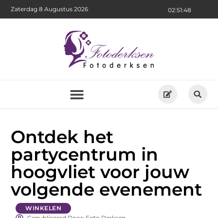
Zaterdag 8 Augustus 2026
02:51:50
Ontdek het
partycentrum in
hoogvliet voor jouw
volgende evenement
WINKELEN
Gepubliceerd Door: Foto Derksen