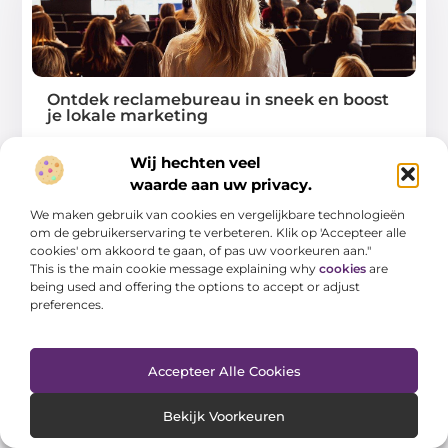
Ontdek reclamebureau in sneek en boost
je lokale marketing
In de dynamische wereld van marketing is het voor
Wij hechten veel
lokale bedrijven in Sneek cruciaal om
waarde aan uw privacy.
...
We maken gebruik van cookies en vergelijkbare technologieën
om de gebruikerservaring te verbeteren. Klik op 'Accepteer alle
cookies' om akkoord te gaan, of pas uw voorkeuren aan."
This is the main cookie message explaining why
cookies
are
being used and offering the options to accept or adjust
preferences.
WINKELEN
Accepteer Alle Cookies
Bekijk Voorkeuren