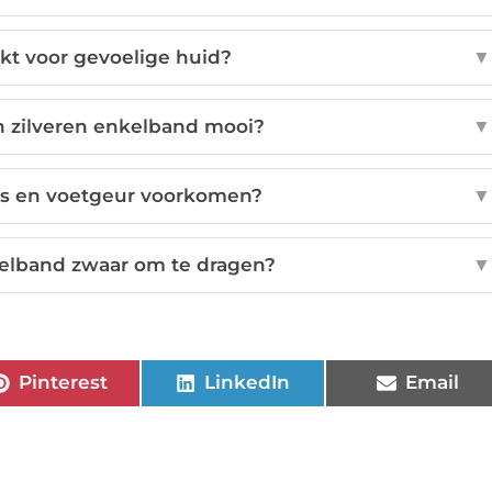
hikt voor gevoelige huid?
▼
en zilveren enkelband mooi?
▼
ies en voetgeur voorkomen?
▼
kelband zwaar om te dragen?
▼
Pinterest
LinkedIn
Email