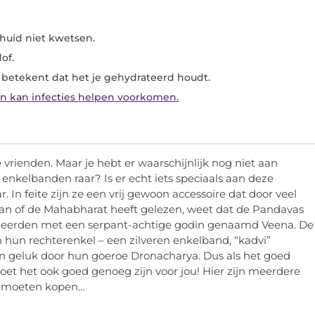
e huid niet kwetsen.
of.
 betekent dat het je gehydrateerd houdt.
n kan infecties helpen voorkomen.
e vrienden. Maar je hebt er waarschijnlijk nog niet aan
n enkelbanden raar? Is er echt iets speciaals aan deze
r. In feite zijn ze een vrij gewoon accessoire dat door veel
n of de Mahabharat heeft gelezen, weet dat de Pandavas
ocieerden met een serpant-achtige godin genaamd Veena. De
hun rechterenkel – een zilveren enkelband, “kadvi”
n geluk door hun goeroe Dronacharya. Dus als het goed
et het ook goed genoeg zijn voor jou! Hier zijn meerdere
 moeten kopen…