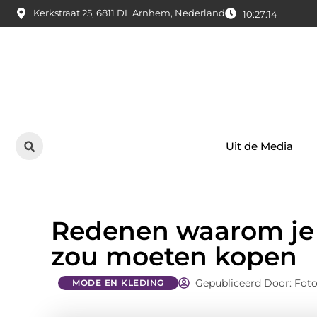
Kerkstraat 25, 6811 DL Arnhem, Nederland
10:27:16
Uit de Media
Redenen waarom je 
zou moeten kopen
Gepubliceerd Door: Fot
MODE EN KLEDING