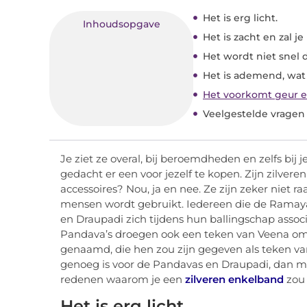
Het is erg licht.
Inhoudsopgave
Het is zacht en zal j
Het wordt niet snel d
Het is ademend, wat
Het voorkomt geur e
Veelgestelde vragen
Je ziet ze overal, bij beroemdheden en zelfs bij j
gedacht er een voor jezelf te kopen. Zijn zilvere
accessoires? Nou, ja en nee. Ze zijn zeker niet raa
mensen wordt gebruikt. Iedereen die de Ramaya
en Draupadi zich tijdens hun ballingschap ass
Pandava’s droegen ook een teken van Veena om 
genaamd, die hen zou zijn gegeven als teken va
genoeg is voor de Pandavas en Draupadi, dan mo
redenen waarom je een
zilveren enkelband
zou
Het is erg licht.