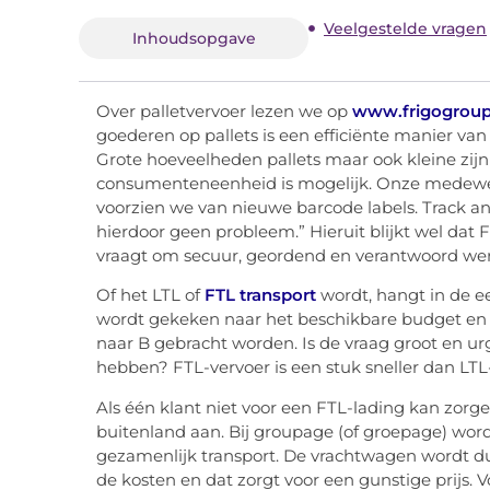
Veelgestelde vragen
Inhoudsopgave
Over palletvervoer lezen we op
www.frigogrou
goederen op pallets is een efficiënte manier van d
Grote hoeveelheden pallets maar ook kleine zijn
consumenteneenheid is mogelijk. Onze medewer
voorzien we van nieuwe barcode labels. Track an
hierdoor geen probleem.” Hieruit blijkt wel dat FT
vraagt om secuur, geordend en verantwoord we
Of het LTL of
FTL transport
wordt, hangt in de ee
wordt gekeken naar het beschikbare budget en 
naar B gebracht worden. Is de vraag groot en ur
hebben? FTL-vervoer is een stuk sneller dan LTL-t
Als één klant niet voor een FTL-lading kan zor
buitenland aan. Bij groupage (of groepage) wo
gezamenlijk transport. De vrachtwagen wordt du
de kosten en dat zorgt voor een gunstige prijs.