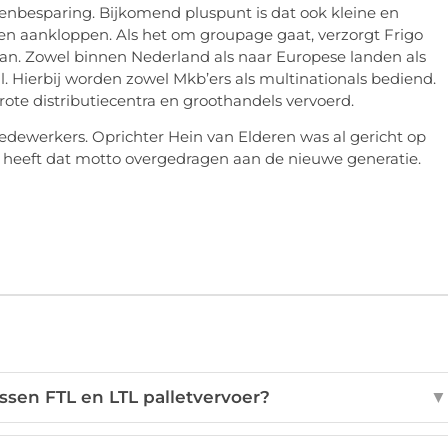
tenbesparing. Bijkomend pluspunt is dat ook kleine en
n aankloppen. Als het om groupage gaat, verzorgt Frigo
 aan. Zowel binnen Nederland als naar Europese landen als
l. Hierbij worden zowel Mkb’ers als multinationals bediend.
ote distributiecentra en groothandels vervoerd.
edewerkers. Oprichter Hein van Elderen was al gericht op
j heeft dat motto overgedragen aan de nieuwe generatie.
ussen FTL en LTL palletvervoer?
▼