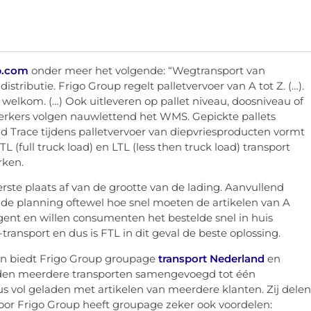
p.com
onder meer het volgende: “Wegtransport van
istributie. Frigo Group regelt palletvervoer van A tot Z. (…).
 welkom. (…) Ook uitleveren op pallet niveau, doosniveau of
kers volgen nauwlettend het WMS. Gepickte pallets
d Trace tijdens palletvervoer van diepvriesproducten vormt
L (full truck load) en LTL (less then truck load) transport
rken.
rste plaats af van de grootte van de lading. Aanvullend
de planning oftewel hoe snel moeten de artikelen van A
gent en willen consumenten het bestelde snel in huis
ransport en dus is FTL in dit geval de beste oplossing.
gen biedt Frigo Group groupage
transport Nederland
en
rden meerdere transporten samengevoegd tot één
s vol geladen met artikelen van meerdere klanten. Zij delen
 Voor Frigo Group heeft groupage zeker ook voordelen: