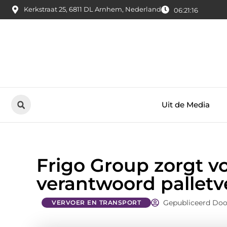
Kerkstraat 25, 6811 DL Arnhem, Nederland
06:21:17
Uit de Media
Frigo Group zorgt voo
verantwoord palletv
Gepubliceerd Doo
VERVOER EN TRANSPORT