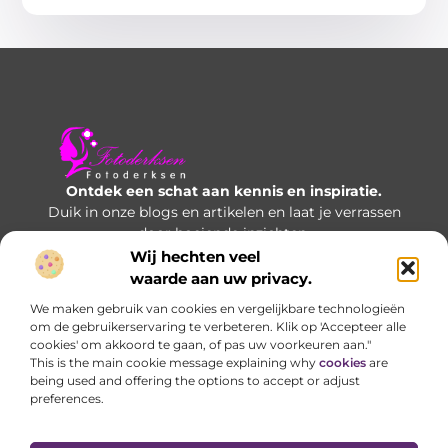
Ontdek een schat aan kennis en inspiratie.
Duik in onze blogs en artikelen en laat je verrassen
door boeiende inzichten.
Wij hechten veel
Bericht categorie
waarde aan uw privacy.
We maken gebruik van cookies en vergelijkbare technologieën
om de gebruikerservaring te verbeteren. Klik op 'Accepteer alle
cookies' om akkoord te gaan, of pas uw voorkeuren aan."
Onze informatie
This is the main cookie message explaining why
cookies
are
being used and offering the options to accept or adjust
Manieren om geld te verdienen met je website: welke opties werken écht?
preferences.