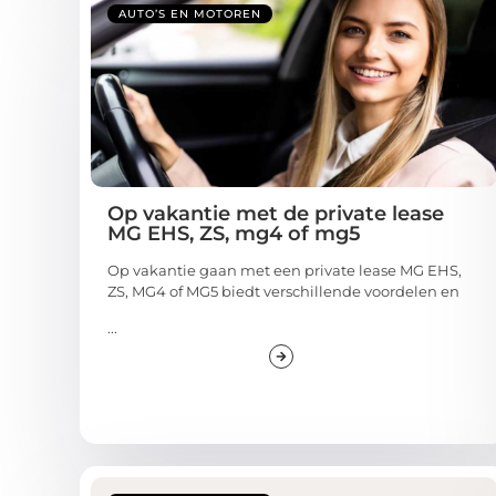
AUTO’S EN MOTOREN
Op vakantie met de private lease
MG EHS, ZS, mg4 of mg5
Op vakantie gaan met een private lease MG EHS,
ZS, MG4 of MG5 biedt verschillende voordelen en
...