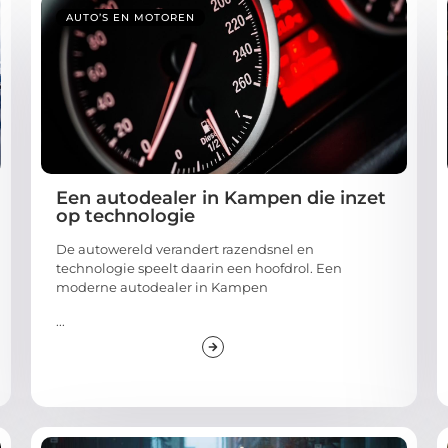
AUTO’S EN MOTOREN
Een autodealer in Kampen die inzet
op technologie
De autowereld verandert razendsnel en
technologie speelt daarin een hoofdrol. Een
moderne autodealer in Kampen
...