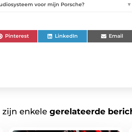
 audiosysteem voor mijn Porsche?
▼
Pinterest
LinkedIn
Email
 zijn enkele
gerelateerde beric