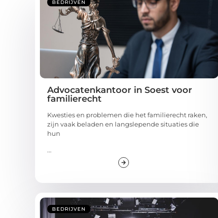
BEDRIJVEN
Advocatenkantoor in Soest voor
familierecht
Kwesties en problemen die het familierecht raken,
zijn vaak beladen en langslepende situaties die
hun
...
BEDRIJVEN