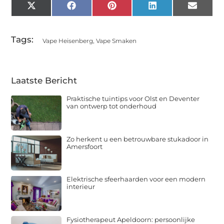
X
Facebook
Pinterest
LinkedIn
Email
(Twitter)
Tags:
Vape Heisenberg
,
Vape Smaken
Laatste Bericht
Praktische tuintips voor Olst en Deventer
van ontwerp tot onderhoud
Zo herkent u een betrouwbare stukadoor in
Amersfoort
Elektrische sfeerhaarden voor een modern
interieur
Fysiotherapeut Apeldoorn: persoonlijke