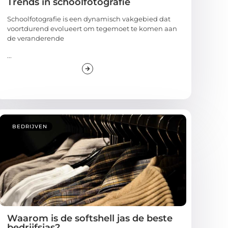
Trends in schoolfotografie
Schoolfotografie is een dynamisch vakgebied dat
voortdurend evolueert om tegemoet te komen aan
de veranderende
...
BEDRIJVEN
Waarom is de softshell jas de beste
bedrijfsjas?