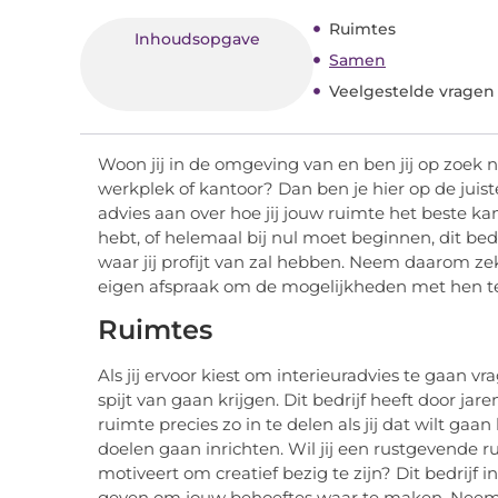
Ruimtes
Inhoudsopgave
Samen
Veelgestelde vragen
Woon jij in de omgeving van en ben jij op zoek 
werkplek of kantoor? Dan ben je hier op de juist
advies aan over hoe jij jouw ruimte het beste kan 
hebt, of helemaal bij nul moet beginnen, dit bed
waar jij profijt van zal hebben. Neem daarom ze
eigen afspraak om de mogelijkheden met hen t
Ruimtes
Als jij ervoor kiest om interieuradvies te gaan v
spijt van gaan krijgen. Dit bedrijf heeft door jar
ruimte precies zo in te delen als jij dat wilt ga
doelen gaan inrichten. Wil jij een rustgevende r
motiveert om creatief bezig te zijn? Dit bedrijf i
geven om jouw behoeftes waar te maken. Neem 