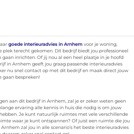
naar
goede interieuradvies in Arnhem
voor je woning,
e plek terecht gekomen. Dit bedrijf biedt jou professioneel
gaan inrichten. Of jij nou al een heel plaatje in je hoofd
rijf in Arnhem geeft jou graag passende interieuradvies
ker nu snel contact op met dit bedrijf en maak direct jouw
e gaan bespreken!
ragen aan dit bedrijf in Arnhem, zal je er zeker weten geen
enlange ervaring alle kennis in huis die nodig is om jouw
an hebben. Je kunt natuurlijk ruimtes met vele verschillende
uimte waar je kunt ontspannen? Of juist een ruimte die jou
n Arnhem zal jou in alle scenario’s het beste interieuradvies
daarom zeker snel contact op!