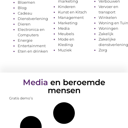
marketing
Verbouwen
Bloemen
Kinderen
Vervoer en
Blog
Kunst en Kitsch
transport
Cadeau
Management
Winkelen
Dienstverlening
Marketing
Woning en Tui
Dieren
Media
Woningen
Electronica en
Meubels
Zakelijk
Computers
Mode en
Zakelijke
Energie
Kleding
dienstverlenin
Entertainment
Muziek
Zorg
Eten en drinken
Media
en beroemde
mensen
Gratis demo’s