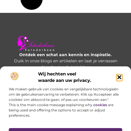
Ontdek een schat aan kennis en inspiratie.
Duik in onze blogs en artikelen en laat je verrassen
door boeiende inzichten.
Wij hechten veel
Bericht categorie
waarde aan uw privacy.
We maken gebruik van cookies en vergelijkbare technologieën
om de gebruikerservaring te verbeteren. Klik op 'Accepteer alle
cookies' om akkoord te gaan, of pas uw voorkeuren aan."
Onze informatie
This is the main cookie message explaining why
cookies
are
being used and offering the options to accept or adjust
Manieren om geld te verdienen met je website: welke opties werken écht?
preferences.