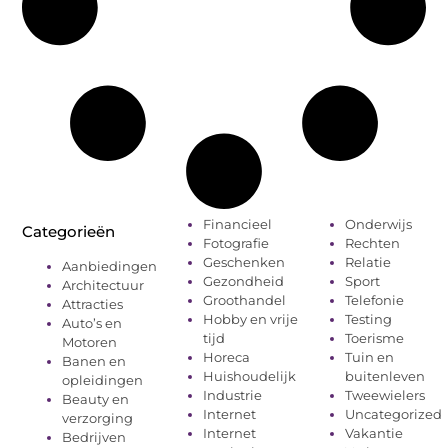
Financieel
Onderwijs
Categorieën
Fotografie
Rechten
Geschenken
Relatie
Aanbiedingen
Gezondheid
Sport
Architectuur
Groothandel
Telefonie
Attracties
Hobby en vrije
Testing
Auto’s en
tijd
Toerisme
Motoren
Horeca
Tuin en
Banen en
Huishoudelijk
buitenleven
opleidingen
Industrie
Tweewielers
Beauty en
Internet
Uncategorized
verzorging
Internet
Vakantie
Bedrijven