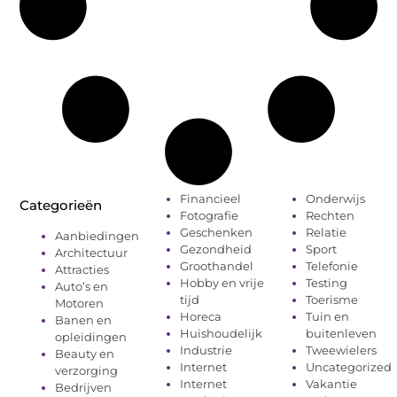
Financieel
Onderwijs
Categorieën
Fotografie
Rechten
Geschenken
Relatie
Aanbiedingen
Gezondheid
Sport
Architectuur
Groothandel
Telefonie
Attracties
Hobby en vrije
Testing
Auto’s en
tijd
Toerisme
Motoren
Horeca
Tuin en
Banen en
Huishoudelijk
buitenleven
opleidingen
Industrie
Tweewielers
Beauty en
Internet
Uncategorized
verzorging
Internet
Vakantie
Bedrijven