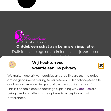
Ontdek een schat aan kennis en inspiratie.
Duik in onze blogs en artikelen en laat je verrassen
door boeiende inzichten.
Wij hechten veel
Bericht categorie
waarde aan uw privacy.
We maken gebruik van cookies en vergelijkbare technologieën
om de gebruikerservaring te verbeteren. Klik op 'Accepteer alle
cookies' om akkoord te gaan, of pas uw voorkeuren aan."
Onze informatie
This is the main cookie message explaining why
cookies
are
being used and offering the options to accept or adjust
Manieren om geld te verdienen met je website: welke opties werken écht?
preferences.