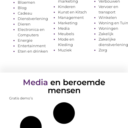
marketing
Verbouwen
Bloemen
Kinderen
Vervoer en
Blog
Kunst en Kitsch
transport
Cadeau
Management
Winkelen
Dienstverlening
Marketing
Woning en Tui
Dieren
Media
Woningen
Electronica en
Meubels
Zakelijk
Computers
Mode en
Zakelijke
Energie
Kleding
dienstverlenin
Entertainment
Muziek
Zorg
Eten en drinken
Media
en beroemde
mensen
Gratis demo’s