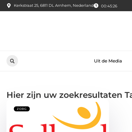
Kerkstraat 25, 6811 DL Arnhem, Nederland
00:45:26
Uit de Media
Hier zijn uw zoekresultaten T
ZORG