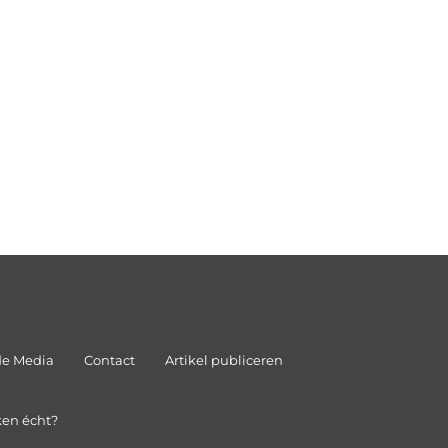
de Media
Contact
Artikel publiceren
ken écht?