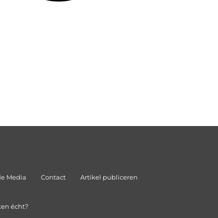
de Media
Contact
Artikel publiceren
ken écht?